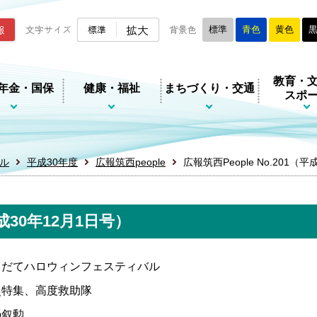
ムページ
拡大
報
文字サイズ
標準
背景色
標準
青色
黄色
教育・
年金・国保
健康・福祉
まちづくり・交通
スポ
ル
平成30年度
広報筑西people
広報筑西People No.201（
平成30年12月1日号）
もだてハロウィンフェスティバル
災特集、高度救助隊
の叙勲