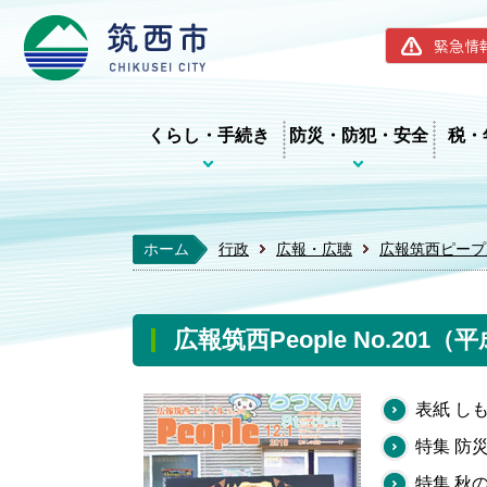
筑西市ホー
緊急情
くらし・手続き
防災・防犯・安全
税・
ホーム
行政
広報・広聴
広報筑西ピープ
広報筑西People No.201（
表紙 し
特集 防
特集 秋