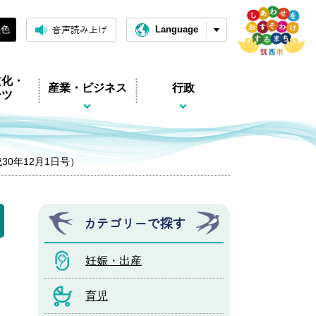
音声読み上げ
黒色
Language
文化・
産業・ビジネス
行政
ーツ
平成30年12月1日号）
カテゴリーで探す
妊娠・出産
育児