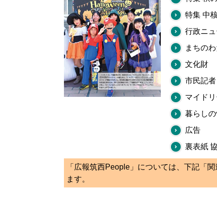
特集 中
行政ニュ
まちのわ
文化財
市民記者
マイドリ
暮らしの
広告
裏表紙 
「広報筑西People」については、下記「
ます。