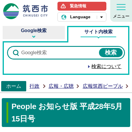
緊急情報
筑西市ホームページ
メニュー
Language
Google検索
サイト内検索
検索について
ホーム
行政
広報・広聴
広報筑西ピープル
>
People お知らせ版 平成28年5月
15日号