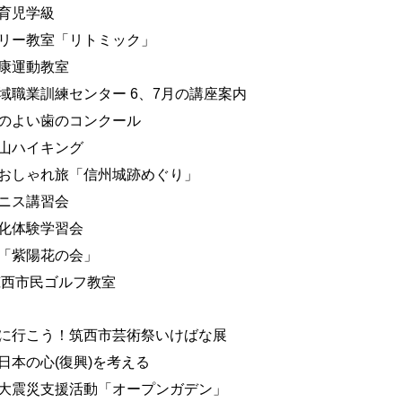
育児学級
リー教室「リトミック」
康運動教室
域職業訓練センター 6、7月の講座案内
のよい歯のコンクール
山ハイキング
おしゃれ旅「信州城跡めぐり」
ニス講習会
化体験学習会
「紫陽花の会」
3筑西市民ゴルフ教室
に行こう！筑西市芸術祭いけばな展
日本の心(復興)を考える
大震災支援活動「オープンガデン」