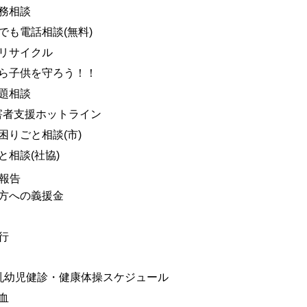
務相談
でも電話相談(無料)
リサイクル
ら子供を守ろう！！
題相談
害者支援ホットライン
困りごと相談(市)
と相談(社協)
報告
方への義援金
行
乳幼児健診・健康体操スケジュール
血