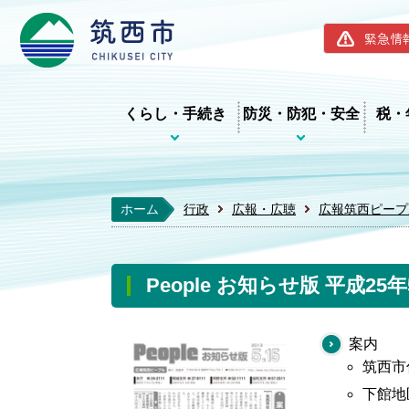
筑西市ホー
緊急情
くらし・手続き
防災・防犯・安全
税・
ホーム
行政
広報・広聴
広報筑西ピープ
People お知らせ版 平成25
案内
筑西市
下館地