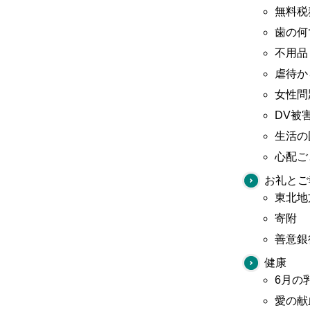
無料税
歯の何
不用品
虐待か
女性問
DV被
生活の
心配ご
お礼とご
東北地
寄附
善意銀
健康
6月の
愛の献