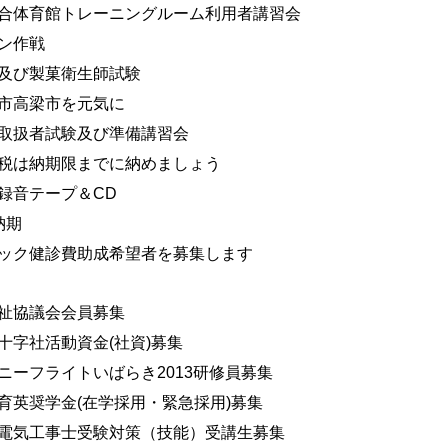
合体育館トレーニングルーム利用者講習会
ン作戦
及び製菓衛生師試験
市高梁市を元気に
取扱者試験及び準備講習会
税は納期限までに納めましょう
録音テープ＆CD
納期
ック健診費助成希望者を募集します
祉協議会会員募集
十字社活動資金(社資)募集
ニーフライトいばらき2013研修員募集
育英奨学金(在学採用・緊急採用)募集
電気工事士受験対策（技能）受講生募集