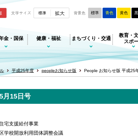
ムページ
拡大
報
文字サイズ
標準
背景色
標準
青色
黄色
教育・
年金・国保
健康・福祉
まちづくり・交通
スポ
ル
平成25年度
peopleお知らせ版
People お知らせ版 平成25
年5月15日号
住宅支援給付事業
区学校開放利用団体調整会議