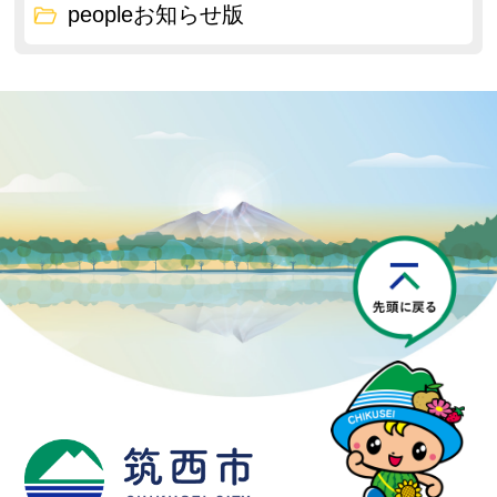
peopleお知らせ版
P
筑西市