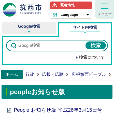
緊急情報
筑西市ホームページ
メニュー
Language
Google検索
サイト内検索
検索について
ホーム
行政
広報・広聴
広報筑西ピープル
>
peopleお知らせ版
People お知らせ版 平成26年3月15日号