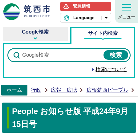
緊急情報
筑西市ホームページ
メニュー
Language
Google検索
サイト内検索
検索について
ホーム
行政
広報・広聴
広報筑西ピープル
>
People お知らせ版 平成24年9月
15日号