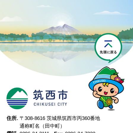
P
筑西市
住所.
〒308-8616 茨城県筑西市丙360番地
通称町名（田中町）