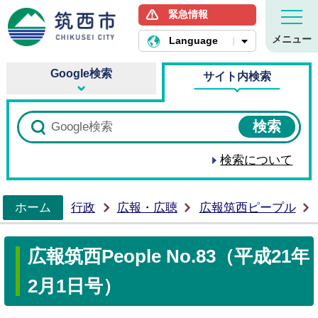
緊急情報
筑西市ホームページ
メニュー
Language
Google検索
サイト内検索
検索について
ホーム
行政
広報・広聴
広報筑西ピープル
>
広報筑西People No.83（平成21年
2月1日号）