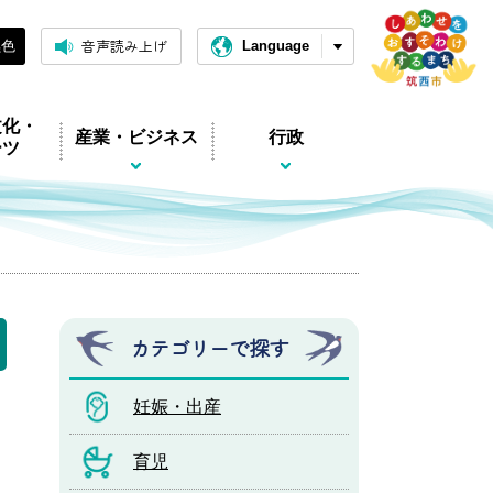
音声読み上げ
黒色
Language
文化・
産業・ビジネス
行政
ーツ
カテゴリーで探す
妊娠・出産
育児