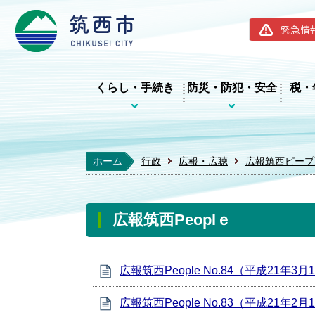
筑西市ホー
緊急情
くらし・手続き
防災・防犯・安全
税・
ホーム
行政
広報・広聴
広報筑西ピープ
広報筑西Peoplｅ
広報筑西People No.84（平成21年3
広報筑西People No.83（平成21年2