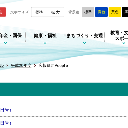
ムページ
拡大
報
文字サイズ
標準
背景色
標準
青色
黄色
教育・
年金・国保
健康・福祉
まちづくり・交通
スポ
ル
平成20年度
広報筑西Peoplｅ
月1日号）
月1日号）