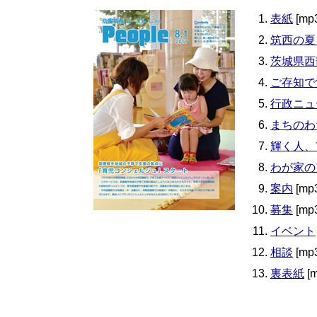
表紙
[mp
筑西の夏
茨城県西
ご存知で
行政ニュ
まちのわ
輝く人、
わが家の
案内
[mp
募集
[mp
イベント
相談
[mp
裏表紙
[