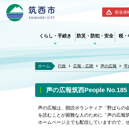
筑西市ホー
緊急情
くらし・手続き
防災・防犯・安全
税・
ホーム
行政
広報・広聴
声の広報
平
声の広報筑西People No.1
声の広報は、朗読ボランティア「野ばらの
を読むことが困難な人のために「声の広報筑西
ホームページ上でも配信していますので、