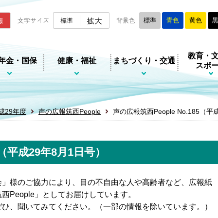
ムページ
拡大
報
文字サイズ
標準
背景色
標準
青色
黄色
教育・
年金・国保
健康・福祉
まちづくり・交通
スポ
成29年度
声の広報筑西People
声の広報筑西People No.185（
85（平成29年8月1日号）
会」様のご協力により、目の不自由な人や高齢者など、広報紙
People」としてお届けしています。
ぜひ、聞いてみてください。（一部の情報を除いています。）