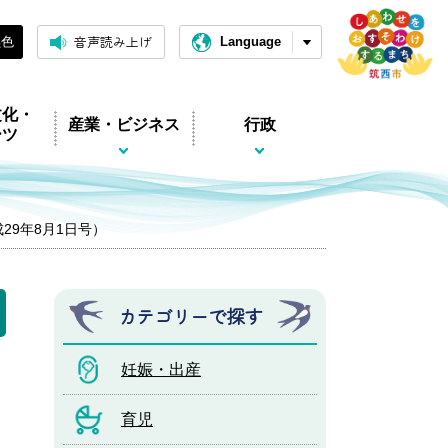
音声読み上げ
黒色
Language
文化・
産業・ビジネス
行政
ーツ
平成29年8月1日号）
カテゴリーで探す
妊娠・出産
育児