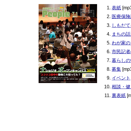
表紙
[mp
医療保険
しもだて
まちの話
わが家の
市民記者
暮らしの
募集
[mp
イベント
相談・健
裏表紙
[