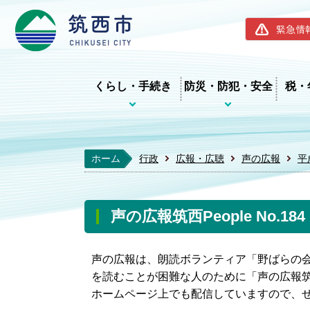
筑西市ホー
緊急情
くらし・手続き
防災・防犯・安全
税・
ホーム
行政
広報・広聴
声の広報
平
声の広報筑西People No.1
声の広報は、朗読ボランティア「野ばらの
を読むことが困難な人のために「声の広報筑西
ホームページ上でも配信していますので、