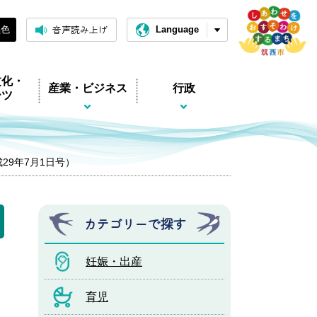
音声読み上げ
黒色
Language
文化・
産業・ビジネス
行政
ーツ
平成29年7月1日号）
カテゴリーで探す
妊娠・出産
育児