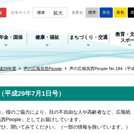
ムページ
拡大
報
文字サイズ
標準
背景色
標準
青色
黄色
教育・
年金・国保
健康・福祉
まちづくり・交通
スポ
成29年度
声の広報筑西People
声の広報筑西People No.184（
84（平成29年7月1日号）
会」様のご協力により、目の不自由な人や高齢者など、広報紙
People」としてお届けしています。
ぜひ、聞いてみてください。（一部の情報を除いています。）