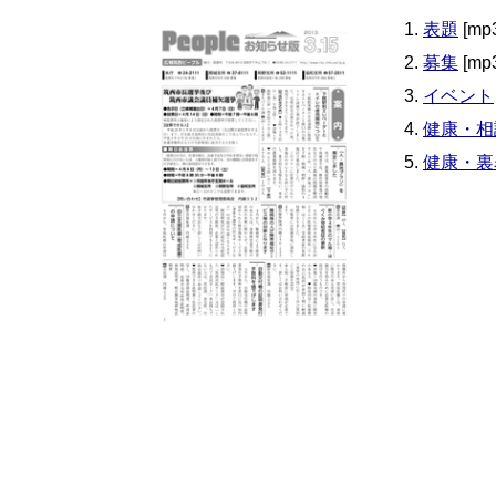
表題
[mp
募集
[mp
イベント
健康・相
健康・裏