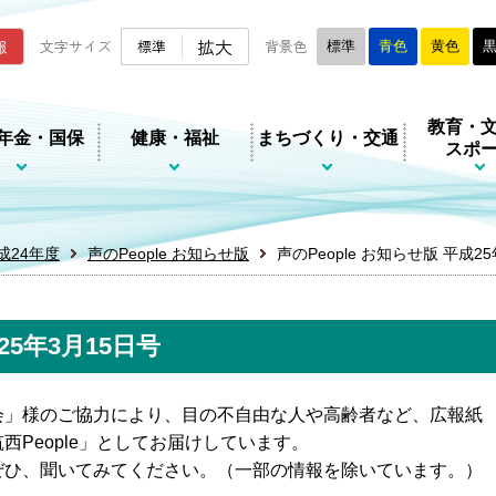
ムページ
拡大
報
文字サイズ
標準
背景色
標準
青色
黄色
教育・
年金・国保
健康・福祉
まちづくり・交通
スポ
成24年度
声のPeople お知らせ版
声のPeople お知らせ版 平成2
25年3月15日号
会」様のご協力により、目の不自由な人や高齢者など、広報紙
People」としてお届けしています。
ぜひ、聞いてみてください。（一部の情報を除いています。）