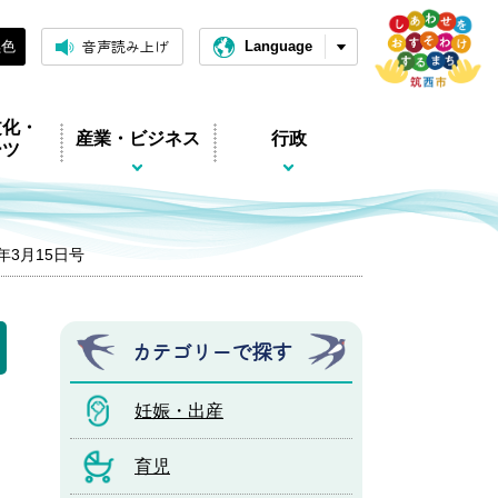
音声読み上げ
黒色
Language
文化・
産業・ビジネス
行政
ーツ
5年3月15日号
カテゴリーで探す
妊娠・出産
育児