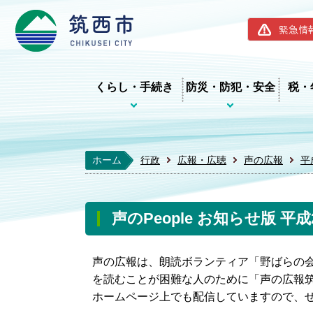
筑西市ホー
緊急情
くらし・手続き
防災・防犯・安全
税・
ホーム
行政
広報・広聴
声の広報
平
声のPeople お知らせ版 平成
声の広報は、朗読ボランティア「野ばらの
を読むことが困難な人のために「声の広報筑西
ホームページ上でも配信していますので、