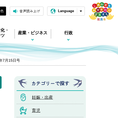
音声読み上げ
黒色
Language
文化・
産業・ビジネス
行政
ーツ
4年7月15日号
カテゴリーで探す
妊娠・出産
育児