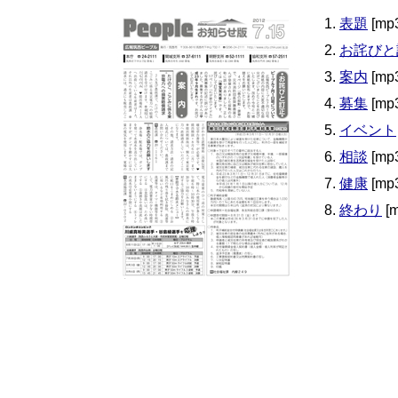
表題
[mp
お詫びと
案内
[mp
募集
[mp
イベント
相談
[mp
健康
[mp
終わり
[