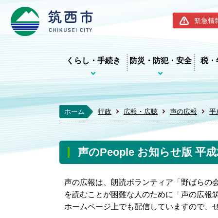
筑西市ホー
緊急情
くらし・手続き
防災・防犯・安全
税・
ホーム
行政
広報・広聴
声の広報
平
声のPeople お知らせ版 平成
声の広報は、朗読ボランティア「野ばらの
を読むことが困難な人のために「声の広報筑西
ホームページ上でも配信していますので、