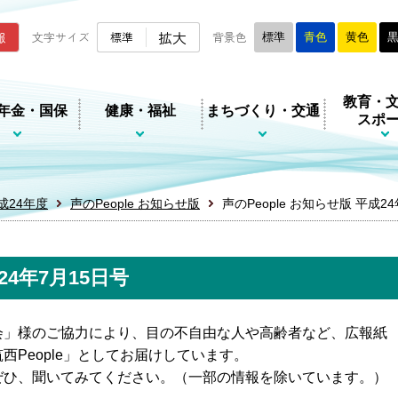
ムページ
拡大
報
文字サイズ
標準
背景色
標準
青色
黄色
教育・
年金・国保
健康・福祉
まちづくり・交通
スポ
成24年度
声のPeople お知らせ版
声のPeople お知らせ版 平成2
24年7月15日号
会」様のご協力により、目の不自由な人や高齢者など、広報紙
People」としてお届けしています。
ぜひ、聞いてみてください。（一部の情報を除いています。）