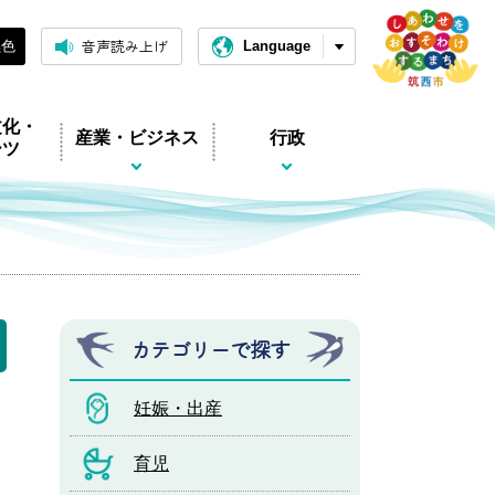
音声読み上げ
黒色
Language
文化・
産業・ビジネス
行政
ーツ
）
カテゴリーで探す
妊娠・出産
育児