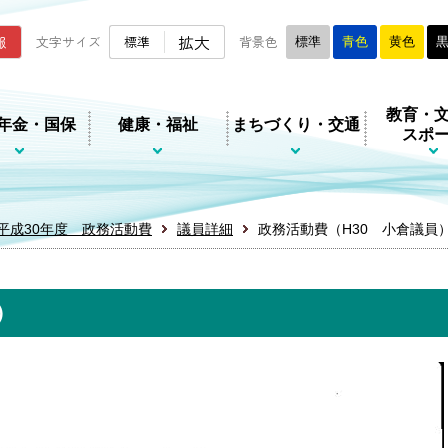
ムページ
拡大
報
文字サイズ
標準
背景色
標準
青色
黄色
教育・
年金・国保
健康・福祉
まちづくり・交通
スポ
平成30年度 政務活動費
議員詳細
政務活動費（H30 小倉議員
）