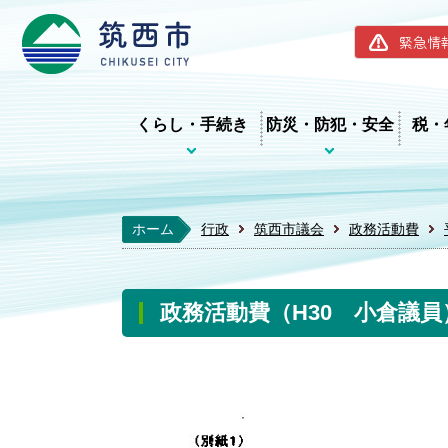
筑西市ホー
緊急情
くらし・手続き
防災・防犯・安全
税・
ホーム
行政
筑西市議会
政務活動費
政務活動費（H30 小倉議員