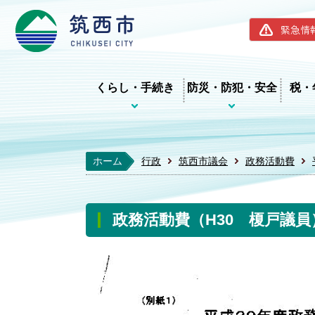
筑西市ホー
緊急情
くらし・手続き
防災・防犯・安全
税・
ホーム
行政
筑西市議会
政務活動費
政務活動費（H30 榎戸議員