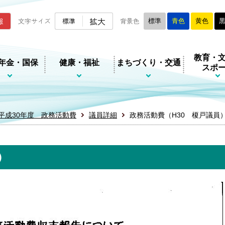
ムページ
拡大
報
文字サイズ
標準
背景色
標準
青色
黄色
教育・
年金・国保
健康・福祉
まちづくり・交通
スポ
平成30年度 政務活動費
議員詳細
政務活動費（H30 榎戸議員
）