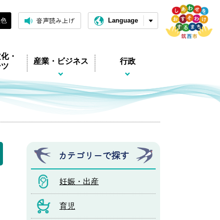
音声読み上げ
黒色
Language
文化・
産業・ビジネス
行政
ーツ
）
カテゴリーで探す
妊娠・出産
育児