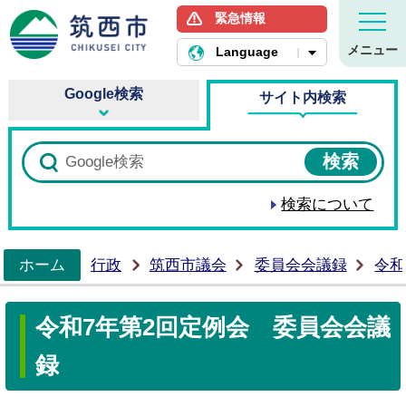
緊急情報
筑西市ホームページ
メニュー
Language
Google検索
サイト内検索
検索について
ホーム
行政
筑西市議会
委員会会議録
令和
>
令和7年第2回定例会 委員会会議
録