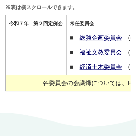
※表は横スクロールできます。
令和７年 第２回定例会
常任委員会
■
総務企画委員会
(
6
■
福祉文教委員会
(6
■
経済土木委員会
(6
各委員会の会議録については、P