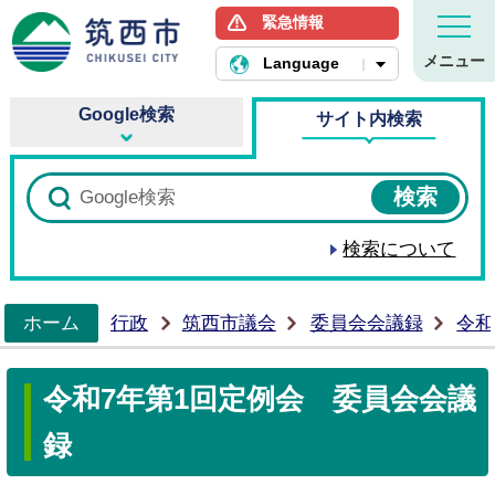
緊急情報
筑西市ホームページ
メニュー
Language
Google検索
サイト内検索
検索について
ホーム
行政
筑西市議会
委員会会議録
令和
>
令和7年第1回定例会 委員会会議
録