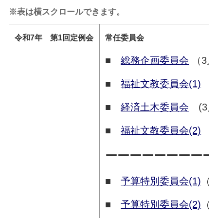
※表は横スクロールできます。
令和7年 第1回定例会
常任委員会
■
総務企画委員会
（3月
■
福祉文教委員会(1)
(
■
経済土木委員会
(3月
■
福祉文教委員会(2)
(3
ーーーーーーーーー
■
予算特別委員会(1)
（3
■
予算特別委員会(2)
（3