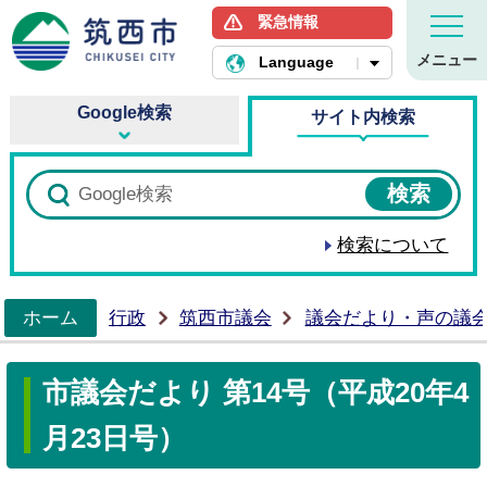
緊急情報
筑西市ホームページ
メニュー
Language
Google検索
サイト内検索
検索について
ホーム
行政
筑西市議会
議会だより・声の議
>
市議会だより 第14号（平成20年4
月23日号）