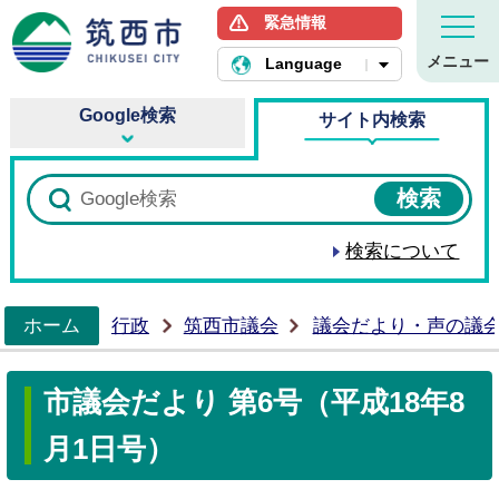
緊急情報
筑西市ホームページ
メニュー
Language
Google検索
サイト内検索
検索について
ホーム
行政
筑西市議会
議会だより・声の議
>
市議会だより 第6号（平成18年8
月1日号）