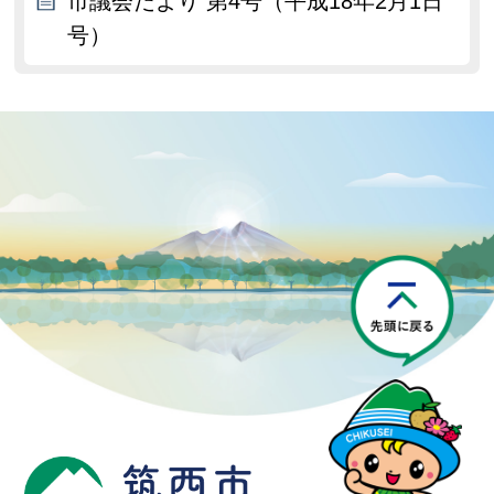
市議会だより 第4号（平成18年2月1日
号）
P
筑西市