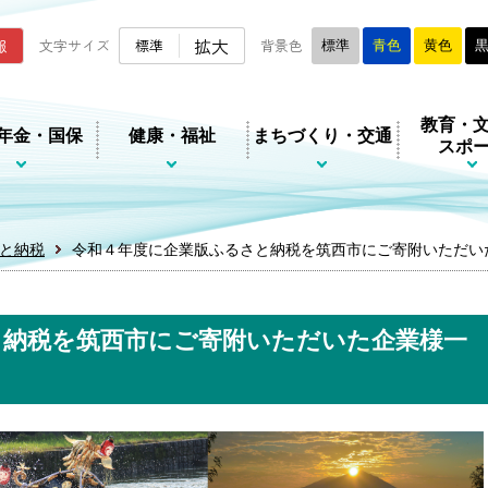
ムページ
拡大
報
文字サイズ
標準
背景色
標準
青色
黄色
教育・
年金・国保
健康・福祉
まちづくり・交通
スポ
と納税
令和４年度に企業版ふるさと納税を筑西市にご寄附いただい
と納税を筑西市にご寄附いただいた企業様一