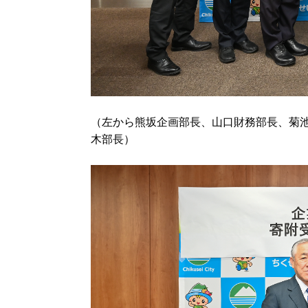
（左から熊坂企画部長、山口財務部長、菊池
木部長）