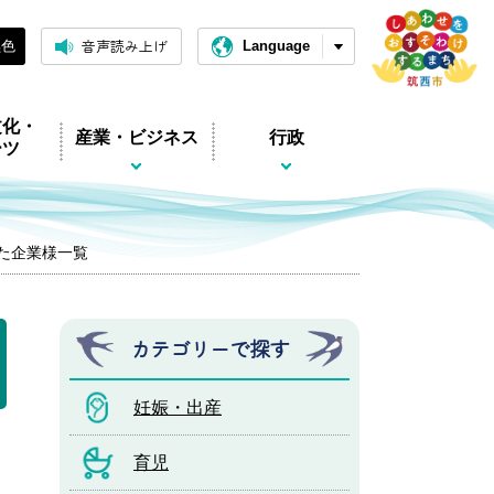
音声読み上げ
黒色
Language
文化・
産業・ビジネス
行政
ーツ
た企業様一覧
カテゴリーで探す
妊娠・出産
育児