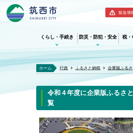
筑西市ホー
緊急情
くらし・手続き
防災・防犯・安全
税・
ホーム
行政
ふるさと納税
企業版ふるさ
令和４年度に企業版ふるさ
覧