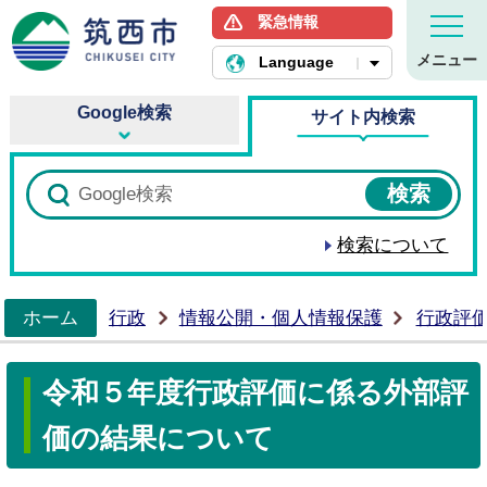
緊急情報
筑西市ホームページ
メニュー
Language
Google検索
サイト内検索
検索について
ホーム
行政
情報公開・個人情報保護
行政評
>
令和５年度行政評価に係る外部評
価の結果について