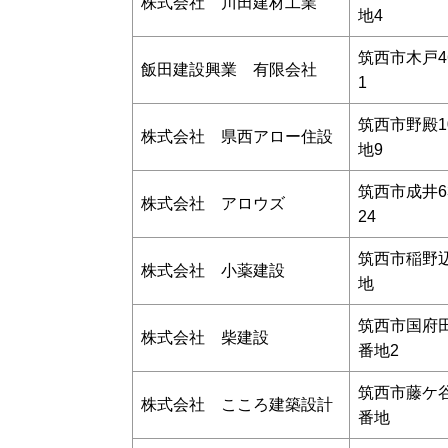
株式会社 川田建材工業
地4
筑西市木戸4
飯田建設興業 有限会社
1
筑西市野殿1
株式会社 県西アロー住設
地9
筑西市成井6
株式会社 アロウズ
24
筑西市稲野辺
株式会社 小薬建設
地
筑西市国府田
株式会社 柴建設
番地2
筑西市藤ケ谷
株式会社 こころ建築設計
番地