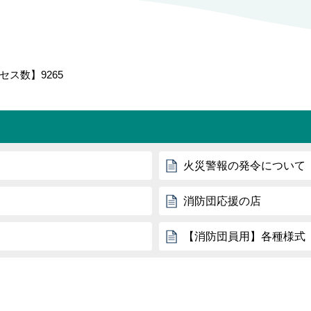
セス数】
9265
火災警報の発令について
消防団応援の店
【消防団員用】各種様式