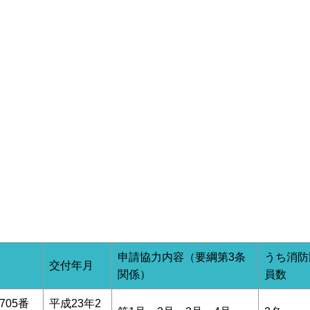
申請協力内容（要綱第3条
うち消防
交付年月
関係）
員数
705番
平成23年2