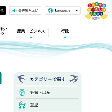
音声読み上げ
黒色
Language
文化・
産業・ビジネス
行政
ーツ
カテゴリーで探す
妊娠・出産
育児