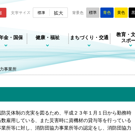
ムページ
拡大
報
文字サイズ
標準
背景色
標準
青色
黄色
教育・
年金・国保
健康・福祉
まちづくり・交通
スポ
力事業所
域防災体制の充実を図るため、平成２３年１月１日から勤務時
当数雇用している、また災害時に資機材の貸与等を行っている
事業所等に対し、消防団協力事業所等の認定をし、消防団協力