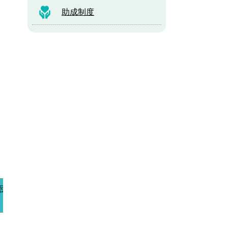
助成制度
団