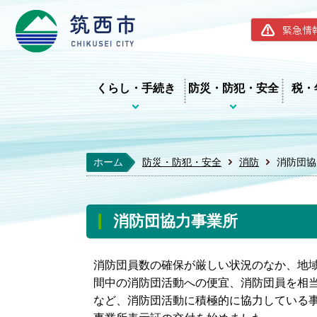
筑西市ホー
緊急情
くらし・手続き
防災・防犯・安全
税・
ホーム
防災・防犯・安全
消防
消防団協
消防団協力事業所
消防団員数の確保が厳しい状況のなか、地
間中の消防団活動への便宜、消防団員を相
など、消防団活動に積極的に協力している