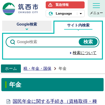
緊急情報
筑西市ホームページ
メニュー
Language
Google検索
サイト内検索
検索について
ホーム
税・年金・国保
年金
>
年金
国民年金に関する手続き（資格取得・種