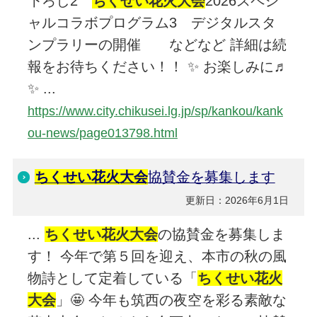
下ろし2
ちくせい花火大会
2026スペシ
ャルコラボプログラム3 デジタルスタ
ンプラリーの開催 などなど 詳細は続
報をお待ちください！！ ✨ お楽しみに♬
✨ ...
https://www.city.chikusei.lg.jp/sp/kankou/kank
ou-news/page013798.html
ちくせい花火大会
協賛金を募集します
更新日：2026年6月1日
...
ちくせい花火大会
の協賛金を募集しま
す！ 今年で第５回を迎え、本市の秋の風
物詩として定着している「
ちくせい花火
大会
」🤩 今年も筑西の夜空を彩る素敵な