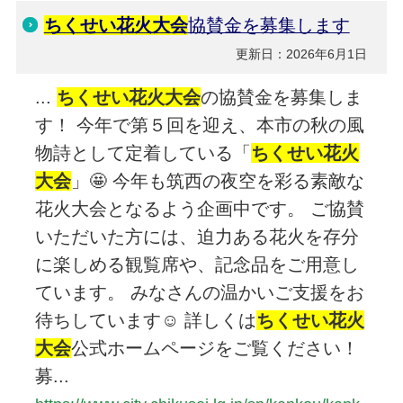
ちくせい花火大会
協賛金を募集します
更新日：2026年6月1日
...
ちくせい花火大会
の協賛金を募集しま
す！ 今年で第５回を迎え、本市の秋の風
物詩として定着している「
ちくせい花火
大会
」🤩 今年も筑西の夜空を彩る素敵な
花火大会となるよう企画中です。 ご協賛
いただいた方には、迫力ある花火を存分
に楽しめる観覧席や、記念品をご用意し
ています。 みなさんの温かいご支援をお
待ちしています☺️ 詳しくは
ちくせい花火
大会
公式ホームページをご覧ください！
募...