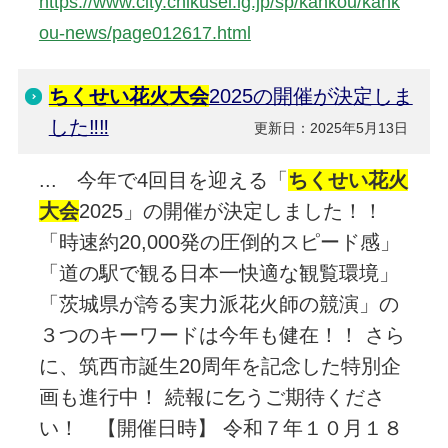
https://www.city.chikusei.lg.jp/sp/kankou/kank
ou-news/page012617.html
ちくせい花火大会
2025の開催が決定しま
した‼‼
更新日：2025年5月13日
... 今年で4回目を迎える「
ちくせい花火
大会
2025」の開催が決定しました！！
「時速約20,000発の圧倒的スピード感」
「道の駅で観る日本一快適な観覧環境」
「茨城県が誇る実力派花火師の競演」の
３つのキーワードは今年も健在！！ さら
に、筑西市誕生20周年を記念した特別企
画も進行中！ 続報に乞うご期待くださ
い！ 【開催日時】 令和７年１０月１８