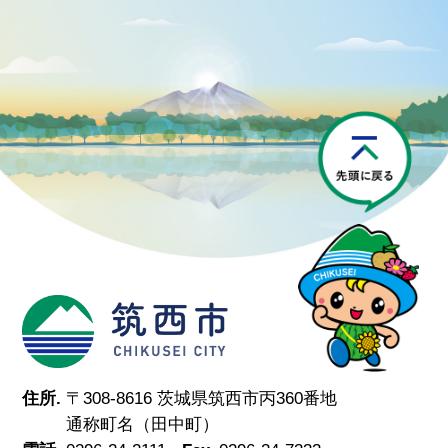
P
筑西市
住所.
〒308-8616 茨城県筑西市丙360番地
通称町名（田中町）