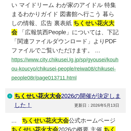
い マイドリーム わが家のアイドル 特集
まるわかりガイド 図書館へ行こう 暮ら
しの情報、広告 裏表紙
ちくせい花火大
会
「広報筑西People」については、下記
「関連ファイルダウンロード」よりPDF
ファイルでご覧いただけます。 ...
https://www.city.chikusei.lg.jp/sp/gyousei/kouh
ou-koucyo/chikusei-people/reiwa08/chikusei-
people08r/page013711.html
ちくせい花火大会
2026の開催が決定しま
した！
更新日：2026年5月13日
...
ちくせい花火大会
公式ホームページ
ちくせい花火大会
2026の概要 主催
ちく