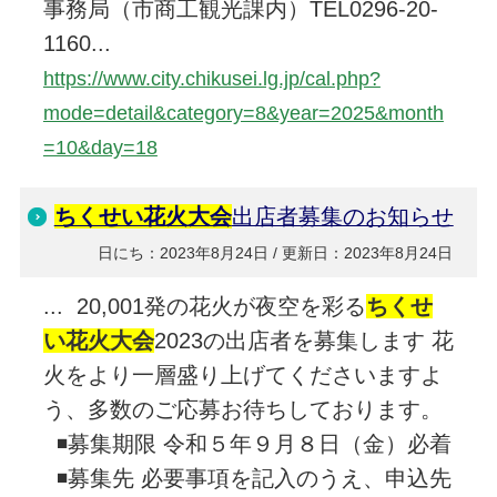
事務局（市商工観光課内）TEL0296-20-
1160...
https://www.city.chikusei.lg.jp/cal.php?
mode=detail&category=8&year=2025&month
=10&day=18
ちくせい花火大会
出店者募集のお知らせ
日にち：2023年8月24日 / 更新日：2023年8月24日
... 20,001発の花火が夜空を彩る
ちくせ
い花火大会
2023の出店者を募集します 花
火をより一層盛り上げてくださいますよ
う、多数のご応募お待ちしております。
◾️募集期限 令和５年９月８日（金）必着
◾️募集先 必要事項を記入のうえ、申込先