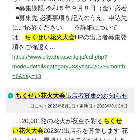
◾️募集期限 令和５年９月８日（金）必着
◾️募集先 必要事項を記入のうえ、申込先
にご応募ください。 ※詳細について
は、
ちくせい花火大会
HPの出店者募集要
項をご確認く...
https://www.city.chikusei.lg.jp/cal.php?
mode=detail&category=8&year=2023&month
=8&day=13
ちくせい花火大会
出店者募集のお知らせ
日にち：2023年8月1日 / 更新日：2023年8月24日
... 20,001発の花火が夜空を彩る
ちくせ
い花火大会
2023の出店者を募集します 花