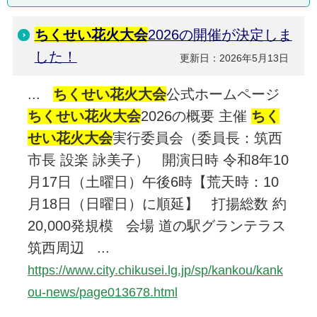
ちくせい花火大会
2026の開催が決定しま
した！
更新日：2026年5月13日
...
ちくせい花火大会
公式ホームページ
ちくせい花火大会
2026の概要 主催
ちく
せい花火大会
実行委員会（委員長：筑西
市長 設楽 詠美子） 開演日時 令和8年10
月17日（土曜日）午後6時【荒天時：10
月18日（日曜日）に順延】 打揚総数 約
20,000発規模 会場 道の駅グランテラス
筑西周辺 ...
https://www.city.chikusei.lg.jp/sp/kankou/kank
ou-news/page013678.html