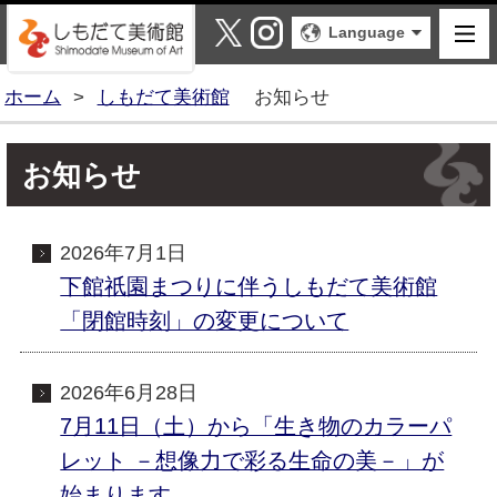
しもだて美術館
X
Instagram
Language
ホーム
>
しもだて美術館
お知らせ
お知らせ
2026年7月1日
下館祇園まつりに伴うしもだて美術館
「閉館時刻」の変更について
2026年6月28日
7月11日（土）から「生き物のカラーパ
レット －想像力で彩る生命の美－」が
始まります。