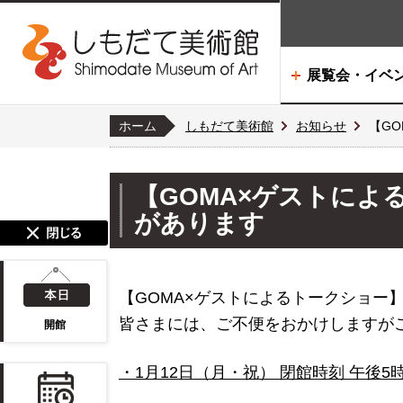
展覧会・イベ
ホーム
しもだて美術館
お知らせ
【G
【GOMA×ゲストに
があります
【GOMA×ゲストによるトークショー
皆さまには、ご不便をおかけしますが
開館
・1月12日（月・祝） 閉館時刻 午後5