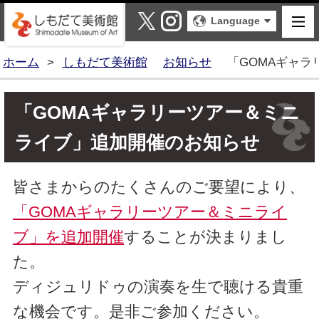
しもだて美術館
X
Instagram
Language
ホーム
>
しもだて美術館
お知らせ
「GOMAギャ
「GOMAギャラリーツアー＆ミニ
ライブ」追加開催のお知らせ
皆さまからのたくさんのご要望により、
「GOMAギャラリーツアー＆ミニライ
ブ」を
追加開催
することが決まりまし
た。
ディジュリドゥの演奏を生で聴ける貴重
な機会です。是非ご参加ください。