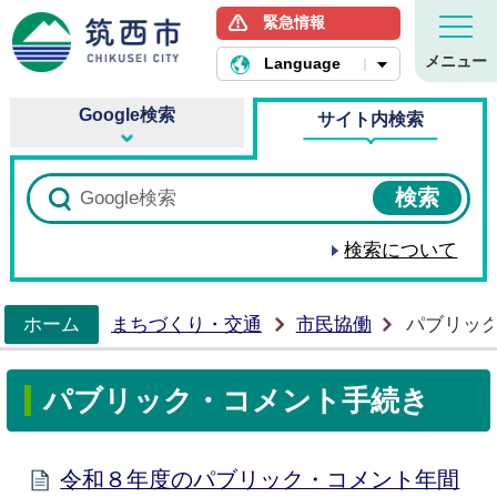
緊急情報
筑西市ホームページ
メニュー
Language
Google検索
サイト内検索
検索について
ホーム
まちづくり・交通
市民協働
パブリッ
>
パブリック・コメント手続き
令和８年度のパブリック・コメント年間