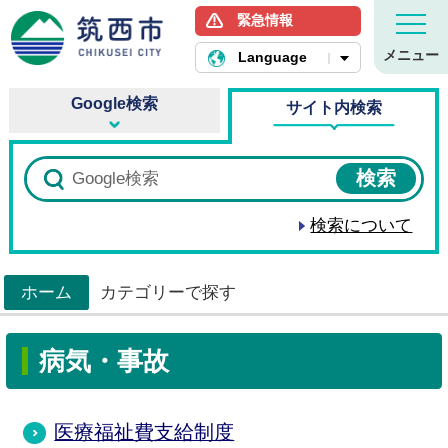
緊急情報
筑西市ホームページ
メニュー
Language
Google検索
サイト内検索
検索について
ホーム
カテゴリーで探す
>
病気・事故
医療福祉費支給制度