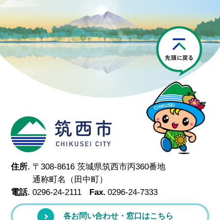
P
筑西市
住所.
〒308-8616 茨城県筑西市丙360番地
通称町名（田中町）
電話.
0296-24-2111
Fax.
0296-24-7333
各お問い合わせ・窓口はこちら