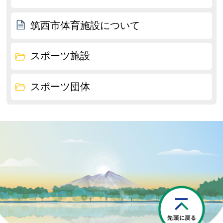
筑西市体育施設について
スポーツ施設
スポーツ団体
P