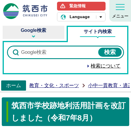
緊急情報
筑西市ホームページ
メニュー
Language
Google検索
サイト内検索
検索について
ホーム
教育・文化・スポーツ
小中一貫教育・適
>
筑西市学校跡地利活用計画を改訂
しました（令和7年8月）