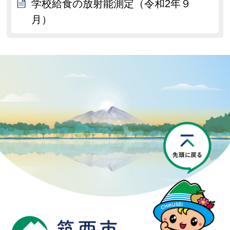
学校給食の放射能測定（令和2年９
月）
P
筑西市