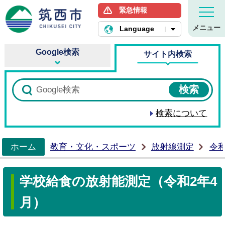
緊急情報
筑西市ホームページ
メニュー
Language
Google検索
サイト内検索
検索について
ホーム
教育・文化・スポーツ
放射線測定
令
>
学校給食の放射能測定（令和2年4
月）