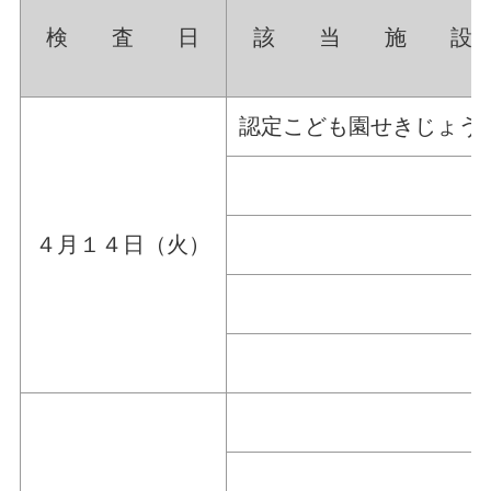
検 査 日
該 当 施 設
認定こども園せきじょう
４月１４日（火）