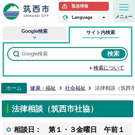
緊急情報
筑西市ホームページ
メニュー
Language
Google検索
サイト内検索
検索について
ホーム
健康・福祉
社会福祉
法律相談（筑西
>
法律相談（筑西市社協）
相談日： 第１・３金曜日 午前１