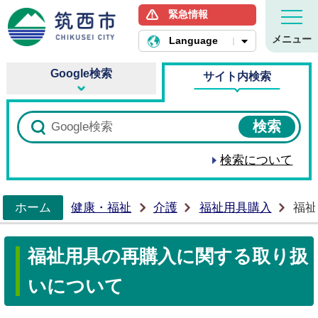
緊急情報
筑西市ホームページ
メニュー
Language
Google検索
サイト内検索
検索について
ホーム
健康・福祉
介護
福祉用具購入
福祉
>
福祉用具の再購入に関する取り扱
いについて