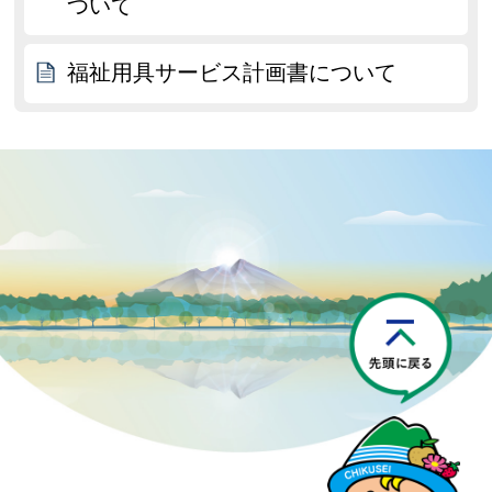
ついて
福祉用具サービス計画書について
P