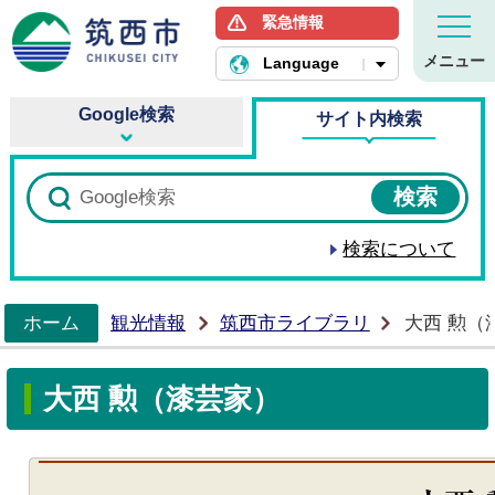
緊急情報
筑西市ホームページ
メニュー
Language
Google検索
サイト内検索
検索について
ホーム
観光情報
筑西市ライブラリ
大西 勲（
>
大西 勲（漆芸家）