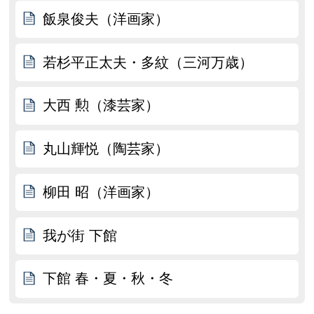
飯泉俊夫（洋画家）
若杉平正太夫・多紋（三河万歳）
大西 勲（漆芸家）
丸山輝悦（陶芸家）
柳田 昭（洋画家）
我が街 下館
下館 春・夏・秋・冬