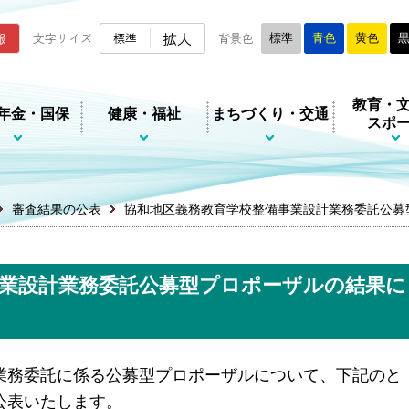
ムページ
拡大
報
文字サイズ
標準
背景色
標準
青色
黄色
教育・
年金・国保
健康・福祉
まちづくり・交通
スポ
審査結果の公表
協和地区義務教育学校整備事業設計業務委託公募
事業設計業務委託公募型プロポーザルの結果に
務委託に係る公募型プロポーザルについて、下記のと
公表いたします。