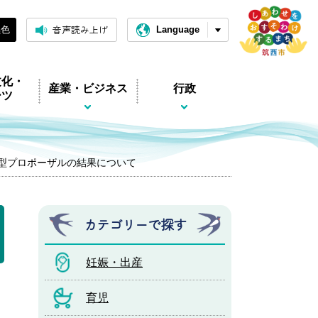
音声読み上げ
黒色
Language
文化・
産業・ビジネス
行政
ーツ
型プロポーザルの結果について
カテゴリーで探す
妊娠・出産
育児