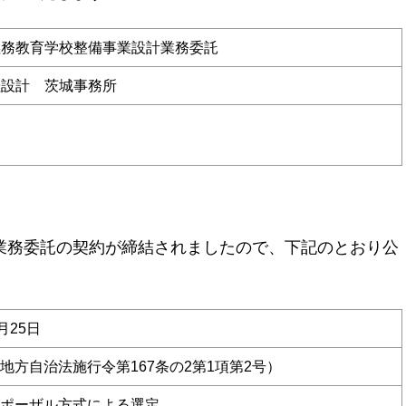
義務教育学校整備事業設計業務委託
桂設計 茨城事務所
）
務委託の契約が締結されましたので、下記のとおり公
月25日
地方自治法施行令第167条の2第1項第2号）
ポーザル方式による選定