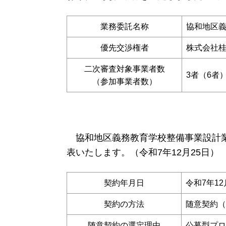
業務委託名称
協和地区
優先交渉権者
株式会社
二次審査対象事業者数
3者（6者
（参加事業者数）
協和地区義務教育学校整備事業設計業
表いたします。（令和7年12月25日）
契約年月日
令和7年12
契約の方法
随意契約（
随意契約の選定理由
公募型プロ