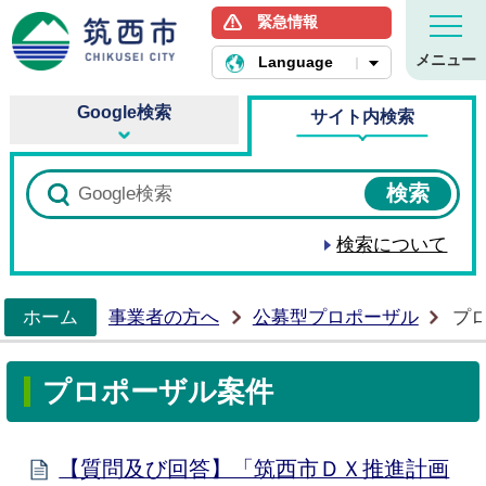
緊急情報
筑西市ホームページ
メニュー
Language
Google検索
サイト内検索
検索について
ホーム
事業者の方へ
公募型プロポーザル
プ
>
プロポーザル案件
【質問及び回答】「筑西市ＤＸ推進計画