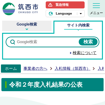
緊急情報
筑西市ホームページ
メニュー
Language
Google検索
サイト内検索
検索について
ホーム
事業者の方へ
入札情報（筑西市）
入
>
令和２年度入札結果の公表