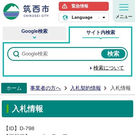
緊急情報
筑西市ホームページ
メニュー
Language
Google検索
サイト内検索
検索について
ホーム
事業者の方へ
入札契約情報
入札情報
>
入札情報
【ID】
D-798