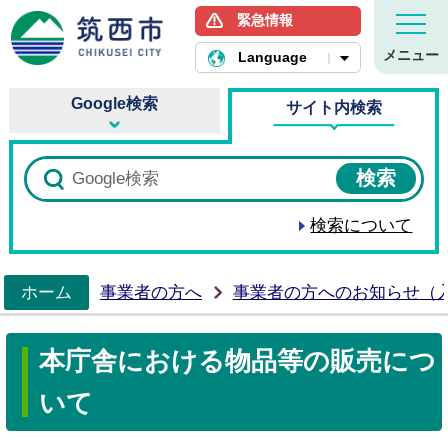
緊急情報
筑西市ホームページ
メニュー
Language
Google検索
サイト内検索
検索について
ホーム
事業者の方へ
事業者の方へのお知らせ（
>
本庁舎における物品等の販売につ
いて