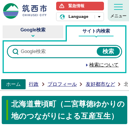
緊急情報
筑西市ホームページ
メニュー
Language
Google検索
サイト内検索
検索について
ホーム
行政
プロフィール
友好都市など
北
>
北海道豊頃町（二宮尊徳ゆかりの
地のつながりによる互産互生）