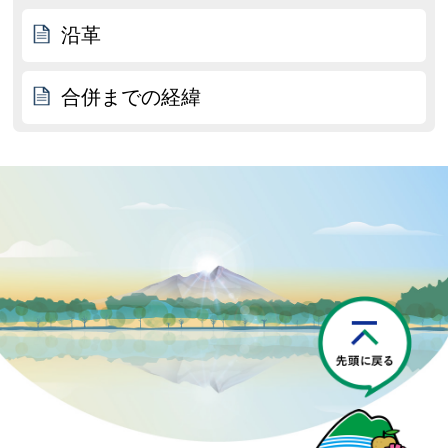
沿革
合併までの経緯
P