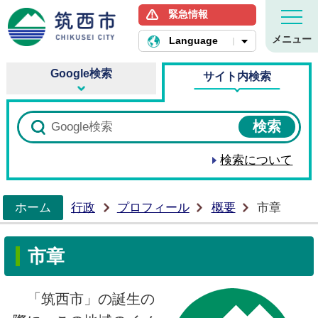
緊急情報
筑西市ホームページ
メニュー
Language
Google検索
サイト内検索
検索について
ホーム
行政
プロフィール
概要
市章
>
市章
「筑西市」の誕生の