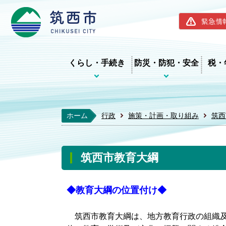
筑西市ホー
緊急情
くらし・手続き
防災・防犯・安全
税・
ホーム
行政
施策・計画・取り組み
筑西
筑西市教育大綱
◆教育大綱の位置付け◆
筑西市教育大綱は、地方教育行政の組織及