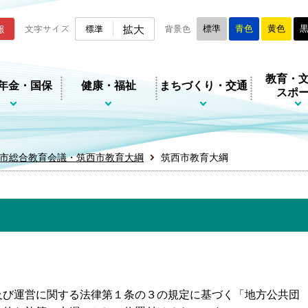
ムページ
拡大
報
文字サイズ
標準
背景色
標準
青色
黄色
教育・
年金・国保
健康・福祉
まちづくり・交通
スポ
市総合教育会議・筑西市教育大綱
筑西市教育大綱
び運営に関する法律第１条の３の規定に基づく「地方公共団