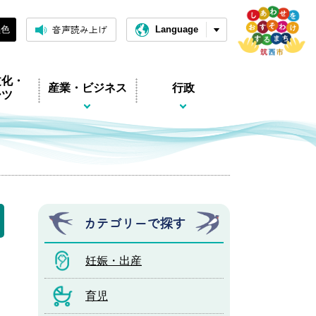
音声読み上げ
黒色
Language
文化・
産業・ビジネス
行政
ーツ
カテゴリーで探す
妊娠・出産
育児