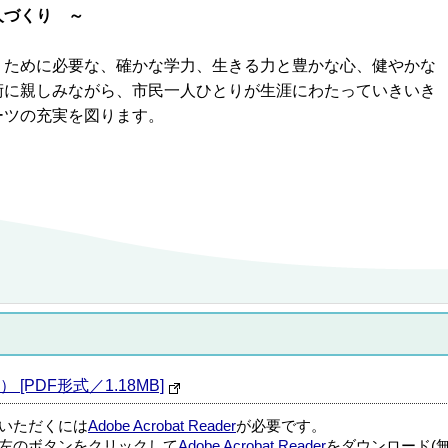
人づくり ～
ために必要な、確かな学力、生きる力と豊かな心、健やかな
術に親しみながら、市民一人ひとりが生涯にわたっていきいき
ーツの充実を図ります。
PDF形式／1.18MB]
覧いただくには
Adobe Acrobat Reader
が必要です。
左のボタンをクリックして
Adobe Acrobat Reader
をダウンロード(