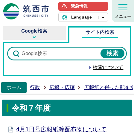
緊急情報
筑西市ホームページ
メニュー
Language
Google検索
サイト内検索
検索について
ホーム
行政
広報・広聴
広報紙と併せた配布
>
令和７年度
4月1日号広報紙等配布物について