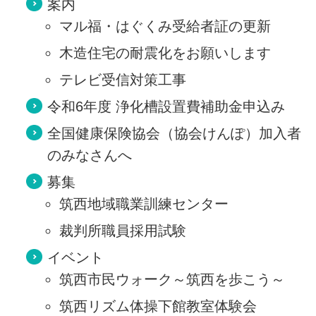
案内
マル福・はぐくみ受給者証の更新
木造住宅の耐震化をお願いします
テレビ受信対策工事
令和6年度 浄化槽設置費補助金申込み
全国健康保険協会（協会けんぽ）加入者
のみなさんへ
募集
筑西地域職業訓練センター
裁判所職員採用試験
イベント
筑西市民ウォーク～筑西を歩こう～
筑西リズム体操下館教室体験会