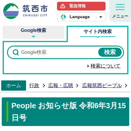
緊急情報
筑西市ホームページ
メニュー
Language
Google検索
サイト内検索
検索について
ホーム
行政
広報・広聴
広報筑西ピープル
>
People お知らせ版 令和6年3月15
日号