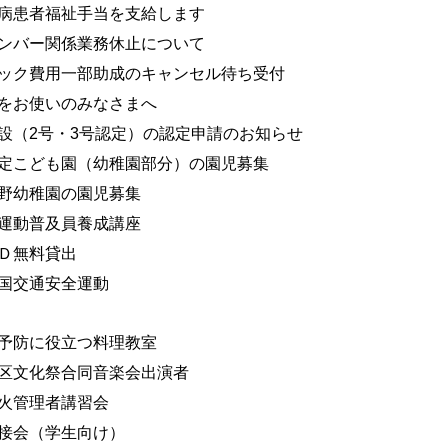
病患者福祉手当を支給します
ンバー関係業務休止について
ック費用一部助成のキャンセル待ち受付
をお使いのみなさまへ
設（2号・3号認定）の認定申請のお知らせ
定こども園（幼稚園部分）の園児募集
野幼稚園の園児募集
運動普及員養成講座
Ｄ無料貸出
国交通安全運動
予防に役立つ料理教室
区文化祭合同音楽会出演者
火管理者講習会
接会（学生向け）