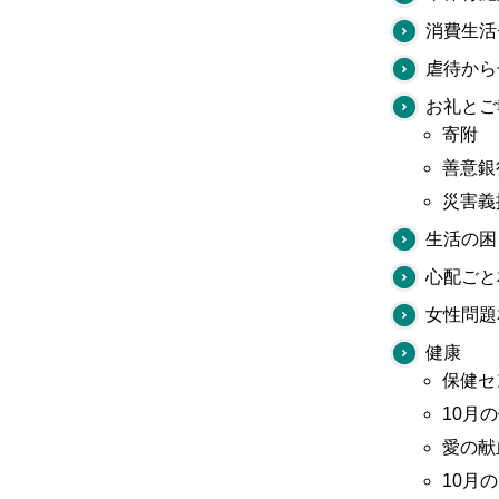
消費生活
虐待から
お礼とご
寄附
善意銀
災害義
生活の困
心配ごと
女性問題
健康
保健セ
10月
愛の献
10月