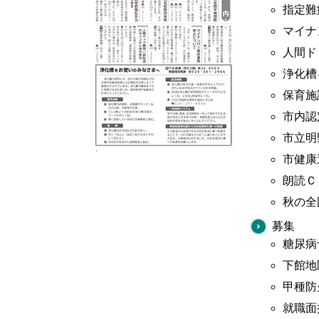
指定難
マイナ
人間ド
浄化槽
保育施
市内認
市立明
市健康
朗読Ｃ
秋の全
募集
糖尿病
下館地
甲種防
就職面