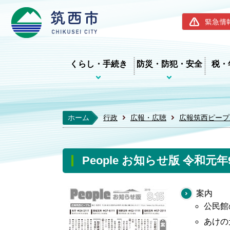
筑西市ホー
緊急情
くらし・手続き
防災・防犯・安全
税・
ホーム
行政
広報・広聴
広報筑西ピープ
People お知らせ版 令和元年
案内
公民館
あけの