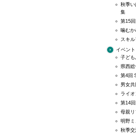
秋季い
集
第15
噛むか
スキル
イベント
子ども
県西総
第4回
男女共
ライオ
第14
母親リ
明野ミ
秋季交