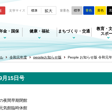
ムページ
拡大
報
文字サイズ
標準
背景色
標準
青色
黄色
教育・
年金・国保
健康・福祉
まちづくり・交通
スポ
ル
令和元年度
peopleお知らせ版
People お知らせ版 令和元
9月15日号
の夜間早期閉館
元気館臨時休館