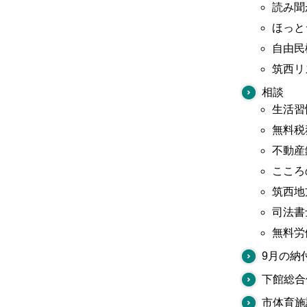
読み聞
ほっと
自由民
筑西リ
相談
生活習
無料税
不動産
こころ
筑西地
司法書
無料労
9月の納
下館総合
市体育施