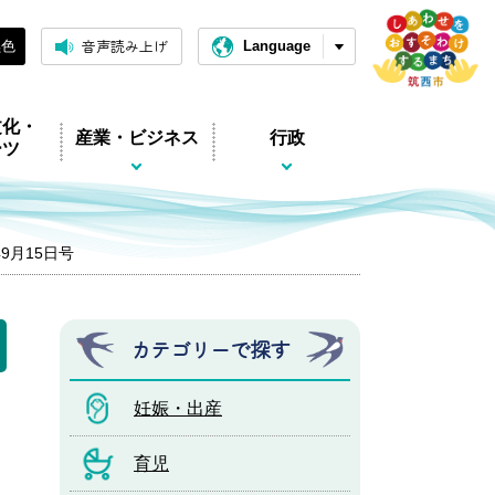
音声読み上げ
黒色
Language
文化・
産業・ビジネス
行政
ーツ
年9月15日号
カテゴリーで探す
妊娠・出産
育児