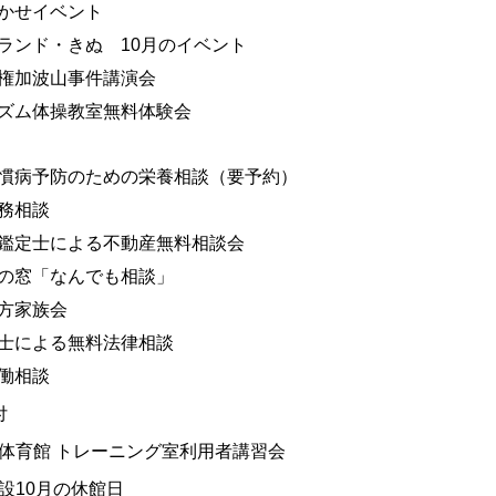
かせイベント
ランド・きぬ 10月のイベント
権加波山事件講演会
ズム体操教室無料体験会
慣病予防のための栄養相談（要予約）
務相談
鑑定士による不動産無料相談会
の窓「なんでも相談」
方家族会
士による無料法律相談
働相談
付
体育館 トレーニング室利用者講習会
設10月の休館日