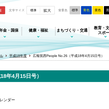
ムページ
拡大
報
文字サイズ
標準
背景色
標準
青色
黄色
教育・
年金・国保
健康・福祉
まちづくり・交通
スポ
ル
平成18年度
広報筑西People No.26（平成18年4月15日号）
成18年4月15日号）
レンダー