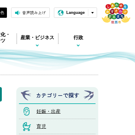
音声読み上げ
黒色
Language
文化・
産業・ビジネス
行政
ーツ
カテゴリーで探す
妊娠・出産
育児