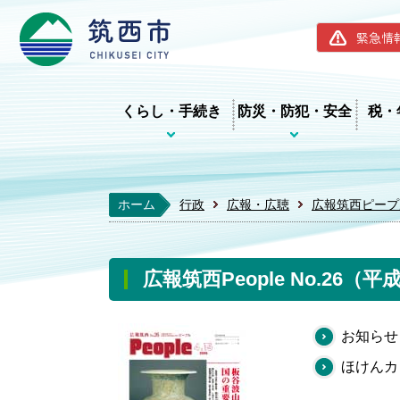
筑西市ホー
緊急情
くらし・手続き
防災・防犯・安全
税・
ホーム
行政
広報・広聴
広報筑西ピープ
広報筑西People No.26（平
お知らせ
ほけんカ