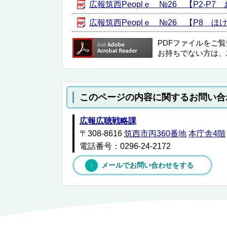
広報筑西Peoplｅ №26 【P2-P7 お
広報筑西Peoplｅ №26 【P8 ほけん
PDFファイルをご
お持ちでない方は、
このページの内容に関するお問い合
広報広聴戦略課
〒308-8616
筑西市丙360番地
本庁舎4階
電話番号：0296-24-2172
メールでお問い合わせをする