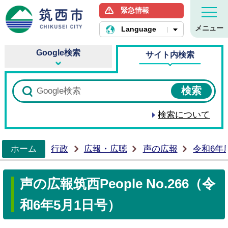
緊急情報
筑西市ホームページ
メニュー
Language
Google検索
サイト内検索
検索について
ホーム
行政
広報・広聴
声の広報
令和6年
>
声の広報筑西People No.266（令
和6年5月1日号）