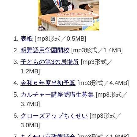
表紙
[mp3形式／0.5MB]
明野語用学園開校
[mp3形式／1.4MB]
子どもの第3の居場所
[mp3形式／
1.2MB]
令和６年度当初予算
[mp3形式／4.4MB]
カルチャー講座受講生募集
[mp3形式／
3.7MB]
クローズアップちくせい
[mp3形式／
3.0MB]
ちくせい市政懇談会
[mp3形式／1.6MB]