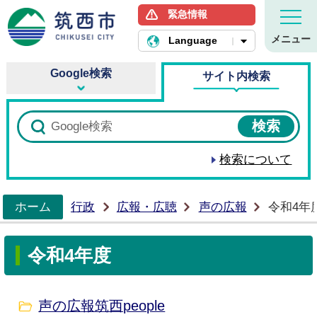
緊急情報
筑西市ホームページ
メニュー
Language
Google検索
サイト内検索
検索について
ホーム
行政
広報・広聴
声の広報
令和4年
>
令和4年度
声の広報筑西people