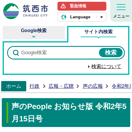
緊急情報
筑西市ホームページ
メニュー
Language
Google検索
サイト内検索
検索について
ホーム
行政
広報・広聴
声の広報
令和2年
>
声のPeople お知らせ版 令和2年5
月15日号