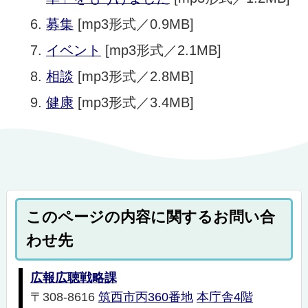
募集
[mp3形式／0.9MB]
イベント
[mp3形式／2.1MB]
相談
[mp3形式／2.8MB]
健康
[mp3形式／3.4MB]
このページの内容に関するお問い合
わせ先
広報広聴戦略課
〒308-8616
筑西市丙360番地
本庁舎4階