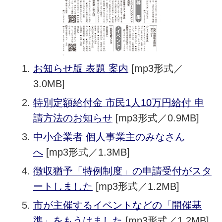
お知らせ版 表題 案内
[mp3形式／
3.0MB]
特別定額給付金 市民1人10万円給付 申
請方法のお知らせ
[mp3形式／0.9MB]
中小企業者 個人事業主のみなさん
へ
[mp3形式／1.3MB]
徴収猶予「特例制度」の申請受付がスタ
ートしました
[mp3形式／1.2MB]
市が主催するイベントなどの「開催基
準」をもうけました
[mp3形式／1.2MB]