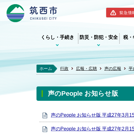
筑西市ホー
緊急情
くらし・手続き
防災・防犯・安全
税・
ホーム
行政
広報・広聴
声の広報
平
声のPeople お知らせ版
声のPeople お知らせ版 平成27年3月1
声のPeople お知らせ版 平成27年2月1