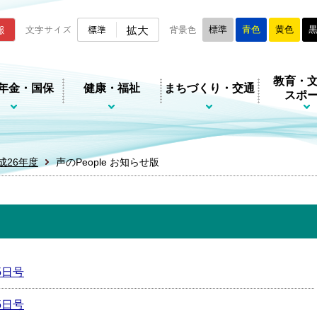
ムページ
拡大
報
文字サイズ
標準
背景色
標準
青色
黄色
教育・
年金・国保
健康・福祉
まちづくり・交通
スポ
成26年度
声のPeople お知らせ版
5日号
5日号