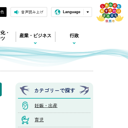
音声読み上げ
黒色
Language
文化・
産業・ビジネス
行政
ーツ
カテゴリーで探す
妊娠・出産
育児