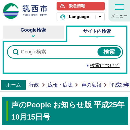
緊急情報
筑西市ホームページ
メニュー
Language
Google検索
サイト内検索
検索について
ホーム
行政
広報・広聴
声の広報
平成25
>
声のPeople お知らせ版 平成25年
10月15日号